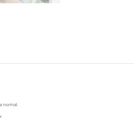
la normal.
x