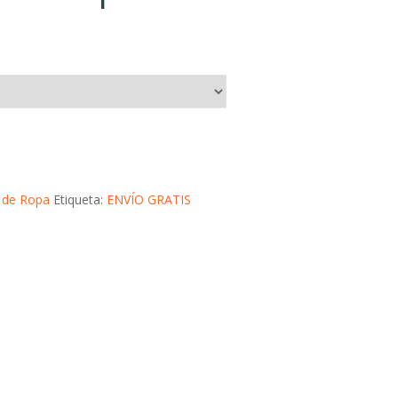
nimales para niño y bebé recién nacido, Body de imitación de 
 de Ropa
Etiqueta:
ENVÍO GRATIS