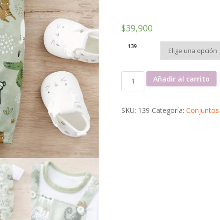
$
39,900
139
Adorable con estampado de a
Añadir al carrito
SKU:
139
Categoría:
Conjuntos