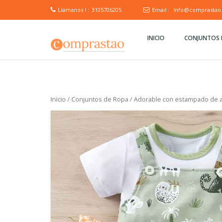
Llamanos ! :
3105706205
Email :
Info@comprastao
INICIO
CONJUNTOS 
Inicio
/
Conjuntos de Ropa
/ Adorable con estampado de an